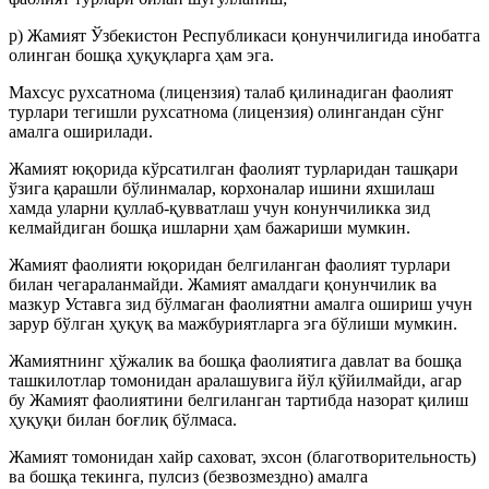
р) Жамият Ўзбекистон Республикаси қонунчилигида инобатга
олинган бошқа ҳуқуқларга ҳам эга.
Махсус рухсатнома (лицензия) талаб қилинадиган фаолият
турлари тегишли рухсатнома (лицензия) олингандан сўнг
амалга оширилади.
Жамият юқорида кўрсатилган фаолият турларидан ташқари
ўзига қарашли бўлинмалар, корхоналар ишини яхшилаш
хамда уларни қуллаб-қувватлаш учун конунчиликка зид
келмайдиган бошқа ишларни ҳам бажариши мумкин.
Жамият фаолияти юқоридан белгиланган фаолият турлари
билан чегараланмайди. Жамият амалдаги қонунчилик ва
мазкур Уставга зид бўлмаган фаолиятни амалга ошириш учун
зарур бўлган ҳуқуқ ва мажбуриятларга эга бўлиши мумкин.
Жамиятнинг ҳўжалик ва бошқа фаолиятига давлат ва бошқа
ташкилотлар томонидан аралашувига йўл қўйилмайди, агар
бу Жамият фаолиятини белгиланган тартибда назорат қилиш
ҳуқуқи билан боғлиқ бўлмаса.
Жамият томонидан хайр саховат, эхсон (благотворительность)
ва бошқа текинга, пулсиз (безвозмездно) амалга