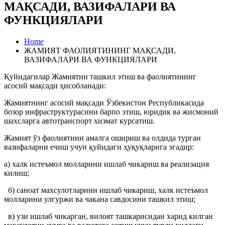
МАҚСАДИ, ВАЗИФАЛАРИ ВА
ФУНКЦИЯЛАРИ
Home
ЖАМИЯТ ФАОЛИЯТИНИНГ МАҚСАДИ,
ВАЗИФАЛАРИ ВА ФУНКЦИЯЛАРИ
Қуйидагилар Жамиятни ташкил этиш ва фаолиятининг
асосий мақсади ҳисобланади:
Жамиятнинг асосий мақсади Ўзбекистон Республикасида
бозор инфраструктурасини барпо этиш, юридик ва жисмоний
шахсларга автотранспорт хизмат курсатиш.
Жамият ўз фаолиятини амалга ошириш ва олдида турган
вазифаларни ечиш учун қуйидаги ҳуқуқларига эгадир:
а) халк истеъмол молларини ишлаб чикариш ва реализация
килиш;
б) саноат махсулотларини ишлаб чикариш, халк истеъмол
молларини улгуржи ва чакана савдосини ташкил этиш;
в) узи ишлаб чикарган, вилоят ташкарисидан харид килган