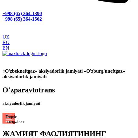
+998 (65) 364-1390
+998 (65) 364-1562
UZ
RU
EN
GPS МОНИТОРИНГ
«O'zbekneftgaz» aksiyadorlik jamiyati «O'zburg'uneftgaz»
aksiyadorlik jamiyati
O'zparavtotrans
aksiyadorlik jamiyati
Toggle
navigation
ЖАМИЯТ ФАОЛИЯТИНИНГ