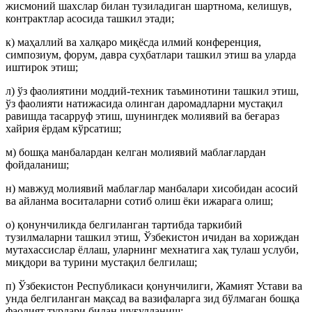
жисмоний шахслар билан тузиладиган шартнома, келишув,
контрактлар асосида ташкил этади;
к) маҳаллий ва халқаро миқёсда илмий конференция,
симпозиум, форум, давра суҳбатлари ташкил этиш ва уларда
иштирок этиш;
л) ўз фаолиятини моддий-техник таъминотини ташкил этиш,
ўз фаолияти натижасида олинган даромадларни мустақил
равишда тасарруф этиш, шунингдек молиявий ва беғараз
хайрия ёрдам кўрсатиш;
м) бошқа манбалардан келган молиявий маблағлардан
фойдаланиш;
н) мавжуд молиявий маблағлар манбалари хисобидан асосий
ва айланма воситаларни сотиб олиш ёки ижарага олиш;
о) қонунчиликда белгиланган тартибда таркибий
тузилмаларни ташкил этиш, Ўзбекистон ичидан ва хориждан
мутахассислар ёллаш, уларнинг мехнатига хақ тулаш услуби,
миқдори ва турини мустақил белгилаш;
п) Ўзбекистон Республикаси қонунчилиги, Жамият Устави ва
унда белгиланган мақсад ва вазифаларга зид бўлмаган бошқа
фаолият турлари билан шуғулланиш;