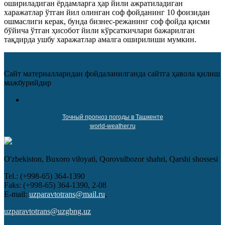
ошириладиган ёрдамларга ҳар йили ажратиладиган
харажатлар ўтган йил олинган соф фойданинг 10 фоизидан
ошмаслиги керак, бунда бизнес-режанинг соф фойда қисми
бўйича ўтган ҳисобот йили кўрсаткичлари бажарилган
тақдирда ушбу харажатлар амалга оширилиши мумкин.
Сайт материалларидан фойдаланилганда сайтга ҳавола қилиш
мажбурийдир
Точный прогноз погоды в Ташкенте
world-weather.ru
O'zbekiston, Buxoro viloyati, Qorovulbozor shahri, Qarshi shossesi
Tel.: (+998-65) 364-1390
Faks: (+998-65) 364-1390, 2-08
E-mail:
uzparavtotrans@mail.ru
,
uzparavtotrans@uzgbng.uz