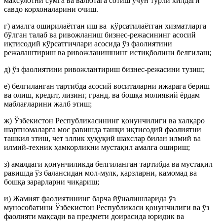
махсулотни сумга ва валютага сотиш учун турли хилдаги
савдо корхоналарини очиш.
г) амалга оширилаётган иш ва кўрсатилаётган хизматларга
бўлган талаб ва ривожланиш бизнес-режасининг асосий
иқтисодий кўрсатгичлари асосида ўз фаолиятини
режалаштириш ва ривожланишнинг истиқболини белгилаш;
д) ўз фаолиятини ривожлантириш бизнес-режасини тузиш;
е) белгиланган тартибда асосий воситаларни ижарага бериш
ва олиш, кредит, лизинг, гранд, ва бошқа молиявий ёрдам
маблағларини жалб этиш;
ж) Ўзбекистон Республикасининг қонунчилиги ва халқаро
шартномаларга мос равишда ташқи иқтисодий фаолиятни
ташкил этиш, чет эллик хуқуқий шахслар билан илмий ва
илмий-техник ҳамкорликни мустақил амалга ошириш;
з) амалдаги қонунчиликда белгиланган тартибда ва мустақил
равишда ўз балансидан мол-мулк, қарзларни, камомад ва
бошқа зарарларни чиқариш;
и) Жамият фаолиятининг барча йўналишларида ўз
мунособатини Ўзбекистон Республикаси қонунчилиги ва ўз
фаолияти мақсади ва предмети доирасида юридик ва