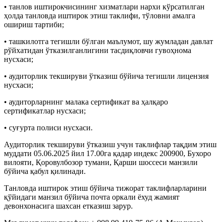
• танлов иштирокчисининг хизматлари нархи кўрсатилган
ҳолда танловда иштирок этиш таклифи, тўловни амалга
ошириш тартиби;
• ташкилотга тегишли бўлган маълумот, шу жумладан давлат
рўйхатидан ўтказилганлигини тасдиқловчи гувоҳнома
нусхаси;
• аудиторлик текшируви ўтказиш бўйича тегишли лицензия
нусхаси;
• аудиторларнинг малака сертификат ва ҳалқаро
сертификатлар нусхаси;
• суғурта полиси нусхаси.
Аудиторлик текшируви ўтказиш учун таклифлар тақдим этиш
муддати 05.06.2025 йил 17.00га қадар индекс 200900, Бухоро
вилояти, Қоровулбозор тумани, Қарши шоссеси манзили
бўйича қабул қилинади.
Танловда иштирок этиш бўйича тижорат таклифларларини
қўйидаги манзил бўйича почта оркали ёхуд жамият
девонхонасига шахсан етказиш зарур.