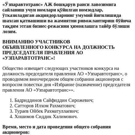
«Ўзпаравтотранс» АЖ бошқарув раиси лавозимига
сайланиш учун номлари қўйилган номзодлар,
ўтказиладиган акциядорларнинг умумий йиғилишида
шахсан қатнашиши ва жамиятни ривожлантириш бўйича
тақдим этган бизнес-режасини ҳимоялашга тайёр бўлиши
лозим.
ВНИМАНИЮ УЧАСТНИКОВ
ОБЪЯВЛЕННОГО КОНКУРСА НА ДОЛЖНОСТЬ
ПРЕДСЕДАТЕЛЯ ПРАВЛЕНИЯ АО
«УЗПАРАВТОТРАНС»!
Общество извещает следующих участников конкурса на
должность председателя правления АО «Узпаравтотранс», о
проводимом внеочередном общем собрании акционеров с
вопросом повестки дня «Избрание (назначение) председателя
правления АО «Узпаравтотранс»».
Бадриддинов Сайфиддин Сирожевич;
Сатторов Илхом Рахматович;
Тураев Ойбек Рахматуллаевич;
Хошимов Сиддик Халимович.
Время, место и дата проведения общего собрания
акционеров: