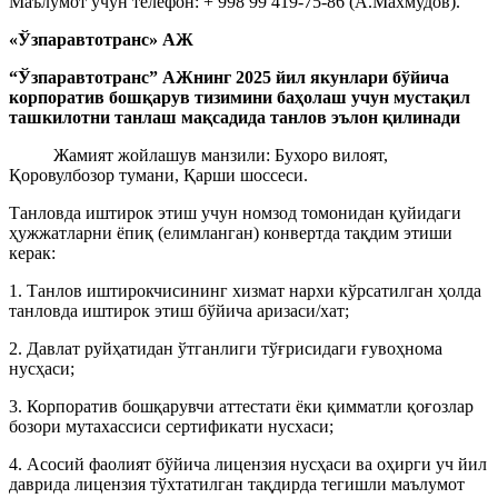
Маълумот учун телефон: + 998 99 419-75-86 (А.Махмудов).
«Ўзпаравтотранс» АЖ
“Ўзпаравтотранс” АЖнинг 2025 йил якунлари бўйича
корпоратив бошқарув тизимини баҳолаш учун мустақил
ташкилотни танлаш мақсадида танлов эълон қилинади
Жамият жойлашув манзили: Бухоро вилоят,
Қоровулбозор тумани, Қарши шоссеси.
Танловда иштирок этиш учун номзод томонидан қуйидаги
ҳужжатларни ёпиқ (елимланган) конвертда тақдим этиши
керак:
1. Танлов иштирокчисининг хизмат нархи кўрсатилган ҳолда
танловда иштирок этиш бўйича аризаси/хат;
2. Давлат руйҳатидан ўтганлиги тўғрисидаги ғувоҳнома
нусҳаси;
3. Корпоратив бошқарувчи аттестати ёки қимматли қоғозлар
бозори мутахассиси сертификати нусхаси;
4. Асосий фаолият бўйича лицензия нусҳаси ва оҳирги уч йил
даврида лицензия тўхтатилган тақдирда тегишли маълумот