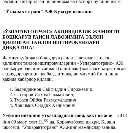
расмийлаштирилган ишончнома ва паспорт бўлиши шарт.
“Ўзпаравтотранс” АЖ Кузатув кенгаши.
«ЎЗПАРАВТОТРАНС» АКЦИЯДОРЛИК ЖАМИЯТИ
БОШҚАРУВ РАИСИ ЛАВОЗИМИГА ЭЪЛОН
ҚИЛИНГАН ТАНЛОВ ИШТИРОКЧИЛАРИ
ДИҚҚАТИГА!
Жамият қуйидаги бошқарув раиси лавозимига эълон
қилинган танлов иштирокчиларини «Ўзпаравтотранс» АЖ
бошқарув раисини сайлаш (тайинлаш) масаласи киритилган
акциядорларнинг навбатдан ташқари умумий йиғилиши
ҳақида хабардор қилади.
Бадриддинов Сайфиддин Сирожевич;
Сатторов Илхом Рахматович;
Тураев Ойбек Рахматуллаевич;
Хошимов Сиддик Халимович.
Умумий йиғилиш ўтказиладиган сана, вақт ва жой –
2018
00
йил 09 март, соат 11.
да, Қоровулбозор шаҳри, Қарши
шоссеси, “Ўзпаравтотранс” АЖнинг мажлислар залида.