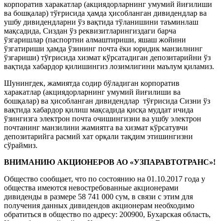
корпоратив харакатлар (акциядорларнинг умумий йиғилиши
ва бошқалар) тўғрисида ҳамда ҳисобланган дивидендлар ва
ушбу дивидендларни ўз вақтида тўланишини таъминлаш
мақсадида, Сиздан ўз реквизитларингиздаги барча
ўзгаришлар (паспортни алмаштириши, яшаш жойини
ўзгатириши ҳамда ўзининг почта ёки юридик манзилнинг
ўзгариши) тўғрисида хизмат кўрсатадиган депозитарийни ўз
вақтида хабардор қилишингиз лозимлигини маълум қиламиз.
Шунингдек, жамиятда содир бўладиган корпоратив
харакатлар (акциядорларнинг умумий йиғилиши ва
бошқалар) ва ҳисобланган дивидендлар тўғрисида Сизни ўз
вақтида хабардор қилиш мақсадида қисқа муддат ичида
ўзингизга электрон почта очишингизни ва ушбу электрон
почтанинг манзилини жамиятга ва хизмат кўрсатувчи
депозитарийга расмий хат орқали тақдим этишингизни
сўраймиз.
ВНИМАНИЮ АКЦИОНЕРОВ АО «УЗПАРАВТОТРАНС»!
Общество сообщает, что по состоянию на 01.10.2017 года у
общества имеются невостребованные акционерами
дивиденды в размере 58 741 000 сум, в связи с этим для
получения данных дивидендов акционерам необходимо
обратиться в общество по адресу: 200900, Бухарская область,