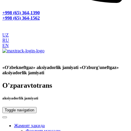
+998 (65) 364-1390
+998 (65) 364-1562
UZ
RU
EN
GPS МОНИТОРИНГ
«O'zbekneftgaz» aksiyadorlik jamiyati «O'zburg'uneftgaz»
aksiyadorlik jamiyati
O'zparavtotrans
aksiyadorlik jamiyati
Toggle navigation
Жамият ҳақида
Фаолият мақсади