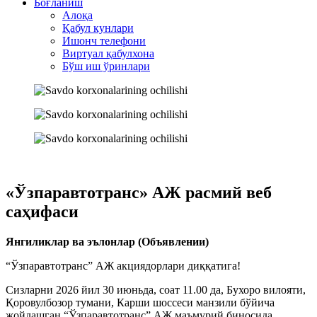
Боғланиш
Алоқа
Қабул кунлари
Ишонч телефони
Виртуал қабулхона
Бўш иш ўринлари
«Ўзпаравтотранс» АЖ расмий веб
саҳифаси
Янгиликлар ва эълонлар (Объявлении)
“Ўзпаравтотранс” АЖ акциядорлари диққатига!
Сизларни 2026 йил 30 июньда, соат 11.00 да, Бухоро вилояти,
Қоровулбозор тумани, Карши шоссеси манзили бўйича
жойлашган “Ўзпаравтотранс” АЖ маъмурий биносида