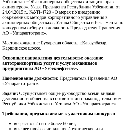
Узбекистан «Об акционерных обществах и защите прав
акционеров», Указа Президента Республики Узбекистан от
24.04.2015 г., №УП-4720 «О мерах по внедрению
современных методов корпоративного управления в
акционерных обществах», Устава Общества и Регламента по
конкурсном отбору на должность Председателя Правления
АО «Узпаравтотранс».
Местонахождение: Бухарская область, г.Караулбазар,
Каршинское шоссе.
Основные направления деятельности:
оказание
автотранспортных услуг и услуг механизмов
предприятиям АО «Узбекнефтегаз».
Наименование должности:
Председатель Правления АО
«Узпаравтотранс».
Задачи:
Осуществляет общее руководство всеми видами
деятельности общества в соответствии с законодательством
Республики Узбекистан и Уставом АО «Узпаравтотранс».
Требования, предъявляемые к участникам конкурса:
возраст от 25 и не более 60 лет;
высшее профессиональное (техническое или