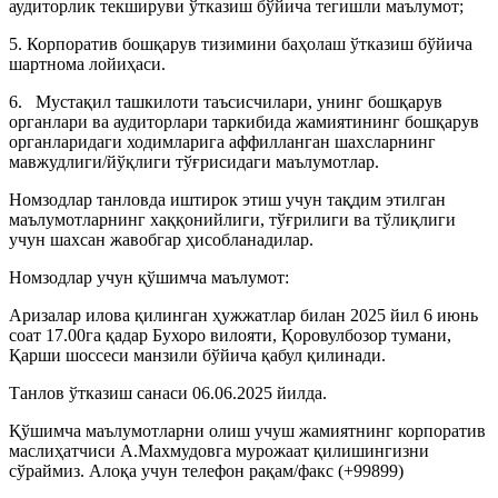
аудиторлик текшируви ўтказиш бўйича тегишли маълумот;
5. Корпоратив бошқарув тизимини баҳолаш ўтказиш бўйича
шартнома лойиҳаси.
6. Мустақил ташкилоти таъсисчилари, унинг бошқарув
органлари ва аудиторлари таркибида жамиятининг бошқарув
органларидаги ходимларига аффилланган шахсларнинг
мавжудлиги/йўқлиги тўғрисидаги маълумотлар.
Номзодлар танловда иштирок этиш учун тақдим этилган
маълумотларнинг хаққонийлиги, тўғрилиги ва тўлиқлиги
учун шахсан жавобгар ҳисобланадилар.
Номзодлар учун қўшимча маълумот:
Аризалар илова қилинган ҳужжатлар билан 2025 йил 6 июнь
соат 17.00га қадар Бухоро вилояти, Қоровулбозор тумани,
Қарши шоссеси манзили бўйича қабул қилинади.
Танлов ўтказиш санаси 06.06.2025 йилда.
Қўшимча маълумотларни олиш учуш жамиятнинг корпоратив
маслиҳатчиси А.Махмудовга мурожаат қилишингизни
сўраймиз. Алоқа учун телефон рақам/факс (+99899)