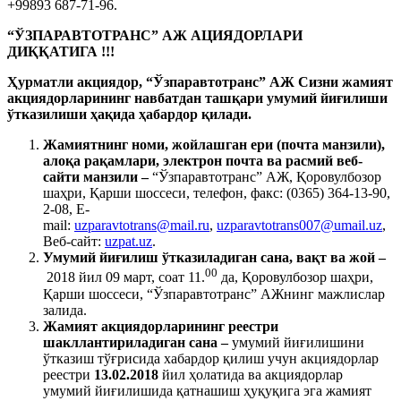
+99893 687-71-96.
“ЎЗПАРАВТОТРАНС” АЖ АЦИЯДОРЛАРИ
ДИҚҚАТИГА !!!
Ҳурматли акциядор, “Ўзпаравтотранс” АЖ Сизни жамият
акциядорларининг навбатдан ташқари умумий йиғилиши
ўтказилиши ҳақида ҳабардор қилади.
Жамиятнинг номи, жойлашган ери (почта манзили),
алоқа рақамлари, электрон почта ва расмий веб-
сайти манзили –
“Ўзпаравтотранс” АЖ, Қоровулбозор
шаҳри, Қарши шоссеси, телефон, факс: (0365) 364-13-90,
2-08, E-
mail:
uzparavtotrans@mail.ru
,
uzparavtotrans007@umail.uz
,
Веб-сайт:
uzpat.uz
.
Умумий йиғилиш ўтказиладиган сана, вақт ва жой –
00
2018 йил 09 март, соат 11.
да, Қоровулбозор шаҳри,
Қарши шоссеси, “Ўзпаравтотранс” АЖнинг мажлислар
залида.
Жамият акциядорларининг реестри
шакллантириладиган сана –
умумий йиғилишини
ўтказиш тўғрисида хабардор қилиш учун акциядорлар
реестри
13.02.2018
йил ҳолатида ва акциядорлар
умумий йиғилишида қатнашиш ҳуқуқига эга жамият