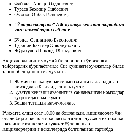
Файзиев Анвар Юлдошевич;
Тураев Баходир Эшбоевич;
Омонов Ойбек Гелдиевич;
“Ўзпаравтотранс” АЖ кузатув кенгаши таркибига
янги номзодларни сайлаш:
Бўриев Суннатило Бўронович;
Туропов Бахтиер Эшонкулович;
Жўракулов Шахзод Тўракулович.
Акциядорларнинг умумий йиғилишини ўтказишга
тайёргарлик кўрилаётганда Сиз қуйидаги хужжатлар билан
танишиб чиқишингиз мумкин:‎
Жамият бошқарув раиси лавозимига сайланадиган
номзодлар тўғрисидаги маълумот;
Кузатув кенгаши аъзолигига сайланадиган номзодлар
тўғрисидаги маълумот;
Бошқа тегишли маълумотлар.
Рўйхатга олиш соат 10.00 да бошланади. Акциядорлар ўзи
билан бирга паспорти ва паспортининг нусхаси ёки бошқа
шахсини тасдиқловчи хужжат бўлиши шарт.
Акциядорларнинг вакилларида белгиланган тартибда