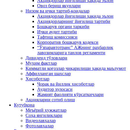
Акциядорлар йиғилиши ҳақида эълон
Овоз бериш якунлари
Низом ва ички тартиб-қоидалар
Акциядорлар йиғилиши ҳақида эълон
Акциядорларнинг йиғилиш тартиби
Бошқарув органи таркиби
Ички аудит тартиби
Тафтиш комиссияси
Корпоратив бошқарув кодекси
“Ўзпаравтотранс” АЖнинг раҳбарлик
лавозимларига танлов регламенти
Дивиденд тўловлари
Муҳим фактлар
Қимматли коғозлар чиқарилиши ҳақида маълумот
Аффилланган шахслар
Ҳисоботлар
Чорак ва йиллик ҳисоботлар
Аудитор хулосаси
Жамият фаолияти кўрсаткичлари
Акцияларни сотиб олиш
Кутубхона
Меъёрий ҳужжатлар
Соҳа янгиликлари
Видеолавҳалар
Фотолавҳалар