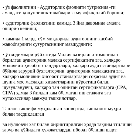
• ўз фаолиятини «Аудиторлик фаолияти тўғрисида»ги
амалдаги қонунчилик талабларига мувофиқ олиб бориши;
• аудиторлик фаолиятини камида 3 йил давомида амалга
ошириб келиши;
• камида 1 млрд. сўм миқдорида аудиторнинг касбий
жавобгарлиги суғуртасининг мавжудлиги;
• ўз ходимлари рўйхатида Молия вазирлиги томонидан
берилган аудиторлик малака сертификатига эга, халқаро
молиявий ҳисобот стандартлари, халқаро аудит стандартлари
бўйича зарурий бухгалтерлик, аудиторлик малакасига эга,
халқаро молиявий ҳисобот стандартлари соҳасида аудит ва
шунга мос маслаҳат хизматларини кўрсатиш билан
шуғулланувчи, халқаро тан олинган сертификатларга (CPA,
CIPA) ҳамда 3 йилдан кам бўлмаган иш стажига эга
мутахассилар мавжуд ташкилотлар.
Танлов таклифи муҳрланган конвертда, ташкилот муҳри
билан тасдиқланган
ва йўлловчи хат билан бириктирилган ҳолда тақдим этилиши
зарур ва қўйидаги ҳужжатлардан иборат бўлиши шарт: