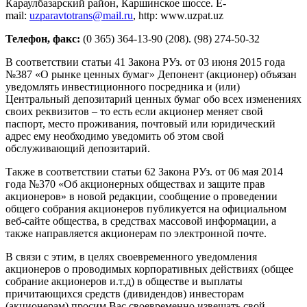
Караулбазарский район, Каршинское шоссе. E-
mail:
uzparavtotrans@mail.ru
, http: www.uzpat.uz
Телефон, факс:
(0 365) 364-13-90 (208). (98) 274-50-32
В соответствии статьи 41 Закона РУз. от 03 июня 2015 года
№387 «О рынке ценных бумаг» Депонент (акционер) объязан
уведомлять инвестиционного посредника и (или)
Центральный депозитарий ценных бумаг обо всех изменениях
своих реквизитов – то есть если акционер меняет свой
паспорт, место проживания, почтовый или юридический
адрес ему необходимо уведомить об этом свой
обслуживающий депозитарий.
Также в соответствии статьи 62 Закона РУз. от 06 мая 2014
года №370 «Об акционерных обществах и защите прав
акционеров» в новой редакции, сообщение о проведении
общего собрания акционеров публикуется на официальном
веб-сайте общества, в средствах массовой информации, а
также направляется акционерам по электронной почте.
В связи с этим, в целях своевременного уведомления
акционеров о проводимых корпоративных действиях (общее
собрание акционеров и.т.д) в обществе и выплаты
причитающихся средств (дивидендов) инвесторам
(акционерам) просим Вас своевременно извещать свой