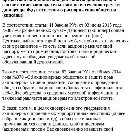
соответствии законодательством по истечению трех лет
дивиденды будут отнесены в распоряжении общества
(списаны).
В соответствии статьи 41 Закона РУз. от 03 июня 2015 года
№387 «О рынке ценных бумаг» Депонент (акционер) обязан
уведомлять инвестиционного посредника и (или)
Центральный депозитарий ценных бумаг обо всех изменениях
своих реквизитов – то есть если акционер меняет свой
паспорт, место проживания, почтовый или юридический
адрес ему необходимо уведомить об этом свой
обслуживающий депозитарий.
Также в соответствии статьи 62 Закона РУз. от 06 мая 2014
года №370 «Об акционерных обществах и защите прав
акционеров» в новой редакции, сообщение о проведении
общего собрания акционеров публикуется на официальном
веб-сайте общества, в средствах массовой информации, а
также направляется акционерам по электронной почте.
В связи с этим, в целях своевременного уведомления
акционеров о проводимых корпоративных действиях (общее
собрание акционеров и.т.д) в обществе и выплаты
причитающихся средств (дивидендов) инвесторам
(акционерам) просим Вас своевременно извещать свой