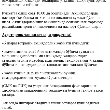
бажарилиши юзасидан текшириш ўтқазиш ташқи аудиторлик
ташкилотини тайинлаш.
Рўйхатга олиш соат 10.00 да бошланади. Акциядорларда
паспорт ёки бошқа шахсини тасдиқловчи хужжат бўлиши
шарт. Акциядорларнинг вакилларида белгиланган тартибда
расмийлаштирилган ишончнома ва паспорт бўлиши шарт.
Аудиторлик ташкилотлари диққатига!
«Ўзпаравтотранс» акциядорлик жамияти қуйидаги:
• жамиятининг 2025 йил натижалари бўйича тузилган
молиявий ҳисоботни миллий ҳамда ҳалқаро аудит
стандартларига мувофиқ аудиторлик текширувини ўтказиш
бўйича ташқи аудиторлик ташкилотини танлаш бўйича;
• жамиятнинг 2025 йил натижалари бўйича
самарадорликнинг муҳим кўрсаткичлари
(СМК ва СЙК) ва уларнинг бажарилиши фоизларининг
ҳисобланган миқдорининг текшируви бўйича танлов эълон
қилади.
Танловда иштирок этадиган ташкилотларга қуйиладиган
талаб: