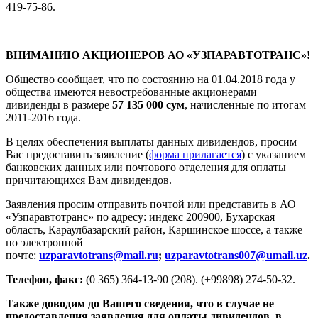
419-75-86.
ВНИМАНИЮ АКЦИОНЕРОВ АО «УЗПАРАВТОТРАНС»!
Общество сообщает, что по состоянию на 01.04.2018 года у
общества имеются невостребованные акционерами
дивиденды в размере
57 135 000 сум
, начисленные по итогам
2011-2016 года.
В целях обеспечения выплаты данных дивидендов, просим
Вас предоставить заявление (
форма прилагается
) с указанием
банковских данных или почтового отделения для оплаты
причитающихся Вам дивидендов.
Заявления просим отправить почтой или представить в АО
«Узпаравтотранс» по адресу: индекс 200900, Бухарская
область, Караулбазарский район, Каршинское шоссе, а также
по электронной
почте:
uzparavtotrans@mail.ru
;
uzparavtotrans007@umail.uz
.
Телефон, факс:
(0 365) 364-13-90 (208). (+99898) 274-50-32.
Также доводим до Вашего сведения, что в случае не
предоставления заявления для оплаты дивидендов, в