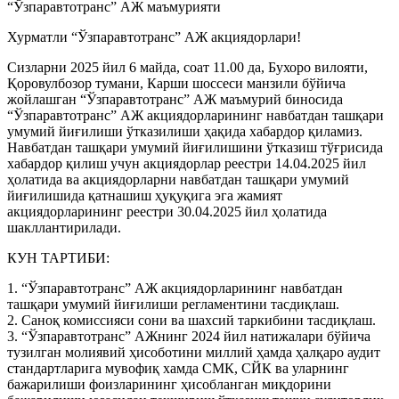
“Ўзпаравтотранс” АЖ маъмурияти
Хурматли “Ўзпаравтотранс” АЖ акциядорлари!
Сизларни 2025 йил 6 майда, соат 11.00 да, Бухоро вилояти,
Қоровулбозор тумани, Карши шоссеси манзили бўйича
жойлашган “Ўзпаравтотранс” АЖ маъмурий биносида
“Ўзпаравтотранс” АЖ акциядорларининг навбатдан ташқари
умумий йиғилиши ўтказилиши ҳақида хабардор қиламиз.
Навбатдан ташқари умумий йиғилишини ўтказиш тўғрисида
хабардор қилиш учун акциядорлар реестри 14.04.2025 йил
ҳолатида ва акциядорларни навбатдан ташқари умумий
йиғилишида қатнашиш ҳуқуқига эга жамият
акциядорларининг реестри 30.04.2025 йил ҳолатида
шакллантирилади.
КУН ТАРТИБИ:
1. “Ўзпаравтотранс” АЖ акциядорларининг навбатдан
ташқари умумий йиғилиши регламентини тасдиқлаш.
2. Саноқ комиссияси сони ва шахсий таркибини тасдиқлаш.
3. “Ўзпаравтотранс” АЖнинг 2024 йил натижалари бўйича
тузилган молиявий ҳисоботини миллий ҳамда ҳалқаро аудит
стандартларига мувофиқ хамда СМК, СЙК ва уларнинг
бажарилиши фоизларининг ҳисобланган миқдорини