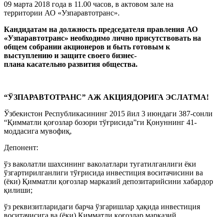
09 марта 2018 года в 11.00 часов, в актовом зале на
территории АО «Узпаравтотранс».
Кандидатам на должность председателя правления АО
«Узпаравтотранс» необходимо лично присутствовать на
общем собрании акционеров и быть готовым к
выступлению и защите своего бизнес-
плана касательно развития общества.
“ЎЗПАРАВТОТРАНС” АЖ АКЦИЯДОРИГА ЭСЛАТМА!
Ўзбекистон Республикасининг 2015 йил 3 июндаги 387-сонли
“Қимматли қоғозлар бозори тўғрисида”ги Қонуннинг 41-
моддасига мувофиқ,
Депонент:
ўз ваколатли шахсининг ваколатлари тугатилганлиги ёки
ўзгартирилганлиги тўғрисида инвестиция воситачисини ва
(ёки) Қимматли қоғозлар марказий депозитарийсини хабардор
қилиши;
ўз реквизитларидаги барча ўзгаришлар ҳақида инвестиция
воситачисига ва (ёки) Қимматли қоғозлар марказий