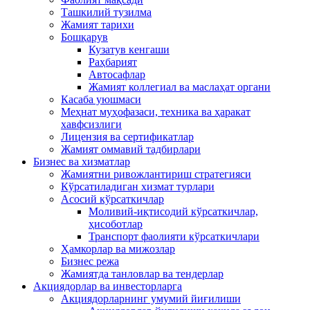
Ташкилий тузилма
Жамият тарихи
Бошқарув
Кузатув кенгаши
Раҳбарият
Автосафлар
Жамият коллегиал ва маслаҳат органи
Касаба уюшмаси
Меҳнат муҳофазаси, техника ва ҳаракат
хавфсизлиги
Лицензия ва сертификатлар
Жамият оммавий тадбирлари
Бизнес ва хизматлар
Жамиятни ривожлантириш стратегияси
Кўрсатиладиган хизмат турлари
Асосий кўрсаткичлар
Моливий-иқтисодий кўрсаткичлар,
ҳисоботлар
Транспорт фаолияти кўрсаткичлари
Ҳамкорлар ва мижозлар
Бизнес режа
Жамиятда танловлар ва тендерлар
Акциядорлар ва инвесторларга
Акциядорларнинг умумий йиғилиши