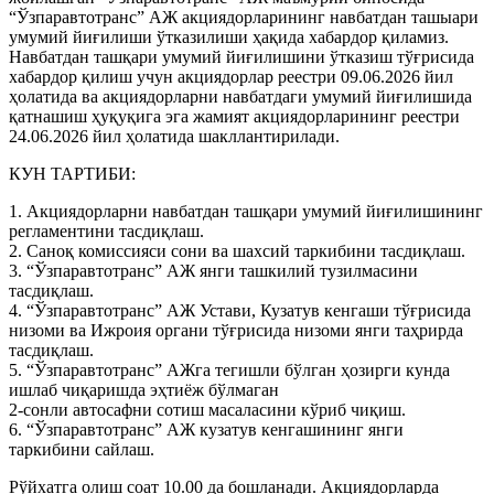
“Ўзпаравтотранс” АЖ акциядорларининг навбатдан ташыари
умумий йиғилиши ўтказилиши ҳақида хабардор қиламиз.
Навбатдан ташқари умумий йиғилишини ўтказиш тўғрисида
хабардор қилиш учун акциядорлар реестри 09.06.2026 йил
ҳолатида ва акциядорларни навбатдаги умумий йиғилишида
қатнашиш ҳуқуқига эга жамият акциядорларининг реестри
24.06.2026 йил ҳолатида шакллантирилади.
КУН ТАРТИБИ:
1. Акциядорларни навбатдан ташқари умумий йиғилишининг
регламентини тасдиқлаш.
2. Саноқ комиссияси сони ва шахсий таркибини тасдиқлаш.
3. “Ўзпаравтотранс” АЖ янги ташкилий тузилмасини
тасдиқлаш.
4. “Ўзпаравтотранс” АЖ Устави, Кузатув кенгаши тўғрисида
низоми ва Ижроия органи тўғрисида низоми янги таҳрирда
тасдиқлаш.
5. “Ўзпаравтотранс” АЖга тегишли бўлган ҳозирги кунда
ишлаб чиқаришда эҳтиёж бўлмаган
2-сонли автосафни сотиш масаласини кўриб чиқиш.
6. “Ўзпаравтотранс” АЖ кузатув кенгашининг янги
таркибини сайлаш.
Рўйхатга олиш соат 10.00 да бошланади. Акциядорларда