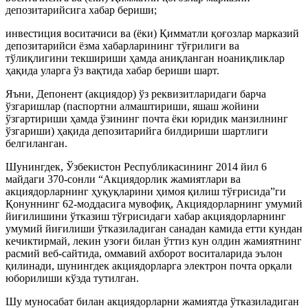
депозитарийсига хабар бериши;
инвестиция воситачиси ва (ёки) Қимматли қоғозлар марказий
депозитарийси ёзма хабарларининг тўғрилиги ва
тўлиқлигини текшириши ҳамда аниқланган ноаниқликлар
ҳақида уларга ўз вақтида хабар бериши шарт.
Яъни, Депонент (акциядор) ўз реквизитларидаги барча
ўзгаришлар (паспортни алмаштириши, яшаш жойини
ўзгартириши ҳамда ўзининг почта ёки юридик манзилнинг
ўзгариши) ҳақида депозитарийга билдириши шартлиги
белгиланган.
Шунингдек, Ўзбекистон Республикасининг 2014 йил 6
майдаги 370-сонли “Акциядорлик жамиятлари ва
акциядорларнинг ҳуқуқларини ҳимоя қилиш тўғрисида”ги
Қонуннинг 62-моддасига мувофиқ, Акциядорларнинг умумий
йиғилишини ўтказиш тўғрисидаги хабар акциядорларнинг
умумий йиғилиши ўтказиладиган санадан камида етти кундан
кечиктирмай, лекин узоғи билан ўттиз кун олдин жамиятнинг
расмий веб-сайтида, оммавий ахборот воситаларида эълон
қилинади, шунингдек акциядорларга электрон почта орқали
юборилиши кўзда тутилган.
Шу муносабат билан акциядорларни жамиятда ўтказиладиган