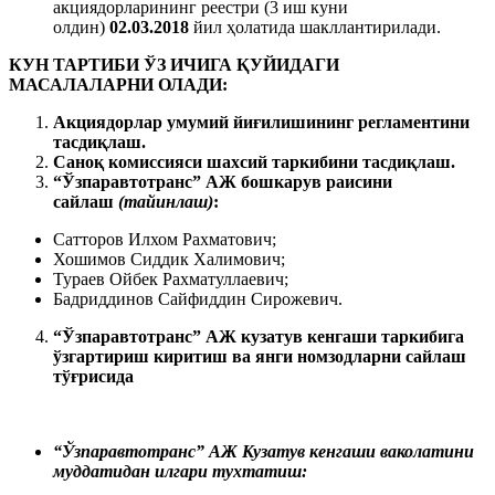
акциядорларининг реестри (3 иш куни
олдин)
02.03.2018
йил ҳолатида шакллантирилади.
КУН ТАРТИБИ ЎЗ ИЧИГА ҚУЙИДАГИ
МАСАЛАЛАРНИ ОЛАДИ
:
Акциядорлар умумий йиғилишининг регламентини
тасдиқлаш.
Саноқ комиссияси шахсий таркибини тасдиқлаш
.
“Ўзпаравтотранс” АЖ бошкарув раисини
сайлаш
(тайинлаш)
:
Сатторов Илхом Рахматович;
Хошимов Сиддик Халимович;
Тураев Ойбек Рахматуллаевич;
Бадриддинов Сайфиддин Сирожевич.
“Ўзпаравтотранс” АЖ кузатув кенгаши таркибига
ўзгартириш киритиш ва янги номзодларни сайлаш
тўғрисида
“Ўзпаравтотранс” АЖ Кузатув кенгаши ваколатини
муддатидан илгари тухтатиш: