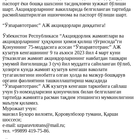
паспорт ёки бошқа шахсини тасдиқловчи хужжат бўлиши
шарт. Акциядорларнинг вакилларида белгиланган тартибда
расмийлаштирилган ишончнома ва паспорт бўлиши шарт.
“Ўзпаравтотранс” АЖ акциядорлари диққатига!
Ўзбекистон Республикаси “Акциядорлик жамиятлари ва
акциядорларнинг ҳуқуқини ҳимоя қилиш тўғрисида”ги
Қонуннинг 75-моддасига асосан “Ўзпаравтотранс” АЖ
кузатув кенгашининг 9 та аъзоси 2023 йил 4 март куни
ўтказилган жамият акциядорларининг навбатдан ташқари
умумий йиғилишида 3 (уч) йил муддатга сайнланган бўлиб,
ҳозирги кунда жамият кузатув кенгаши ваколати
тугаганлигини инобатга олган ҳолда ва мазкур бошқарув
органи фаолиятини ташкиллаштириш мақсадида
“Ўзпаравтотранс” АЖ кузатув кенгаши таркибига сайлаш
учун ўз номзодларизни қонунчилик билан белгиланган
тартибда жамиятга расман тақдим этишингиз мумкинлигини
маълум қиламиз.
Мурожаат учун:
манзил Бухоро вилояти, Қоровулбозор тумани, Қарши
шоссеси;
e-mail: uzparavtotrans@mail.ru;
тел. +99899 419-75-86.