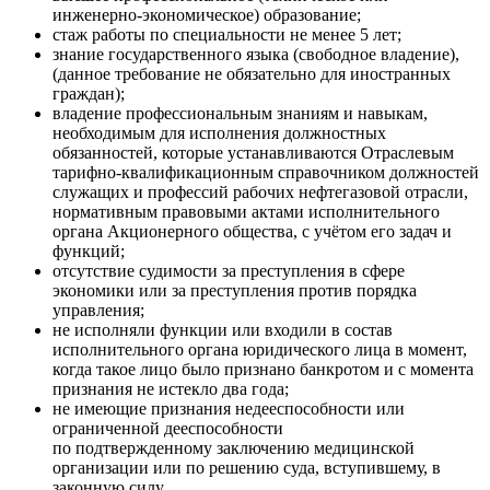
инженерно-экономическое) образование;
стаж работы по специальности не менее 5 лет;
знание государственного языка (свободное владение),
(данное требование не обязательно для иностранных
граждан);
владение профессиональным знаниям и навыкам,
необходимым для исполнения должностных
обязанностей, которые устанавливаются Отраслевым
тарифно-квалификационным справочником должностей
служащих и профессий рабочих нефтегазовой отрасли,
нормативным правовыми актами исполнительного
органа Акционерного общества, с учётом его задач и
функций;
отсутствие судимости за преступления в сфере
экономики или за преступления против порядка
управления;
не исполняли функции или входили в состав
исполнительного органа юридического лица в момент,
когда такое лицо было признано банкротом и с момента
признания не истекло два года;
не имеющие признания недееспособности или
ограниченной дееспособности
по подтвержденному заключению медицинской
организации или по решению суда, вступившему, в
законную силу.